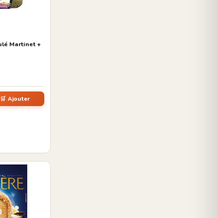
lé Martinet +
🛒 Ajouter