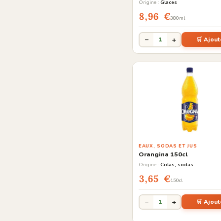
Origine :
Glaces
8,96 €
380ml
−
+
1
🛒 Ajout
EAUX, SODAS ET JUS
Orangina 150cl
Origine :
Colas, sodas
3,65 €
150cl
−
+
1
🛒 Ajout