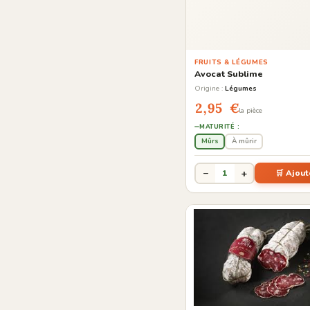
FRUITS & LÉGUMES
Avocat Sublime
Origine :
Légumes
2,95 €
la pièce
MATURITÉ :
Mûrs
À mûrir
−
+
1
🛒 Ajout