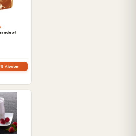
S
mande x4
🛒 Ajouter