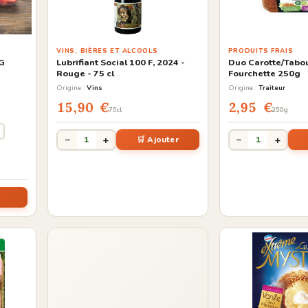
VINS, BIÈRES ET ALCOOLS
PRODUITS FRAIS
G
Lubrifiant Social 100 F, 2024 -
Duo Carotte/Tabou
Rouge - 75 cl
Fourchette 250g
Origine :
Vins
Origine :
Traiteur
15,90 €
2,95 €
75cl
250g
−
+
−
+
1
🛒 Ajouter
1