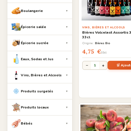
Boulangerie
▼
Épicerie salée
▼
VINS, BIÈRES ET ALCOOLS
Bières Volcelest Assortis 
33cl
Épicerie sucrée
Origine :
Bières Bio
▼
4,75 €
33cl
Eaux, Sodas et Jus
▼
−
+
1
🛒 Ajout
Vins, Bières et Alcools
▼
Produits surgelés
▼
Produits locaux
▼
Bébés
▼