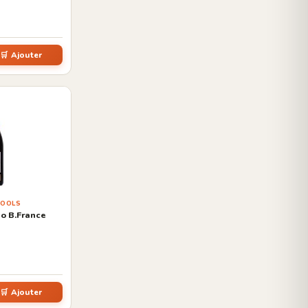
🛒 Ajouter
COOLS
o B.France
🛒 Ajouter