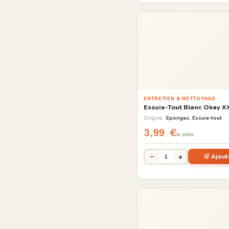
ENTRETIEN & NETTOYAGE
Essuie-Tout Blanc Okay X
Origine :
Eponges, Essuie-tout
3,99 €
la pièce
−
+
1
🛒 Ajout