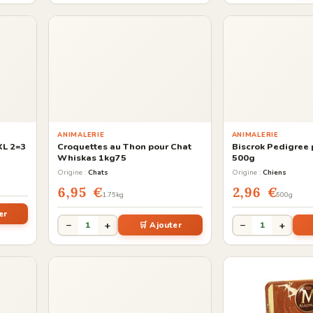
ANIMALERIE
ANIMALERIE
XL 2=3
Croquettes au Thon pour Chat
Biscrok Pedigree 
Whiskas 1kg75
500g
Origine :
Chats
Origine :
Chiens
6,95 €
2,96 €
1.75kg
500g
er
−
+
−
+
1
🛒 Ajouter
1