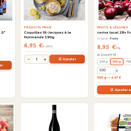
PRODUITS FRAIS
FRUITS & LÉGUMES
3.5°
Coquilles St-Jacques à la
cerise local 28+ f
Normande 190g
Origine :
Fruits
6,95 €
8,95 €
0.190G
1kg
⚖️ QUANTITÉ :
−
+
1
🛒 Ajouter
250 g
500 g
750
er
g
500 g — 4,47 €
🛒 Ajouter a