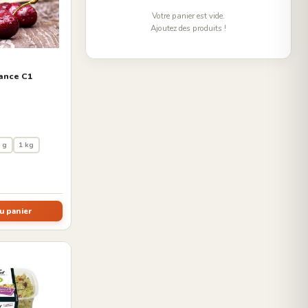
Votre panier est vide.
Ajoutez des produits !
rance C1
 g
1 kg
u panier