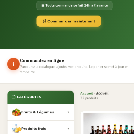
📅 Toute commande se fait 24h à l'avance
🛒 Commander maintenant
Commandez en ligne
1
Parcourez le catalogue, ajoutez vos produits. Le panier se met à jour en
temps réel.
Accueil
›
Accueil
🗂️ CATÉGORIES
32 produits
Fruits & Légumes
▼
Produits frais
▼