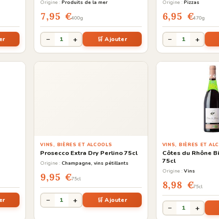
Origine :
Produits de la mer
Origine :
Pizzas
7,95 €
6,95 €
400g
470g
−
+
−
+
er
1
🛒 Ajouter
1
VINS, BIÈRES ET ALCOOLS
VINS, BIÈRES ET AL
Prosecco Extra Dry Perlino 75cl
Côtes du Rhône Bi
75cl
Origine :
Champagne, vins pétillants
Origine :
Vins
9,95 €
75cl
8,98 €
75cl
−
+
er
1
🛒 Ajouter
−
+
1