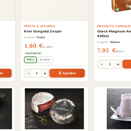
FRUITS & LÉGUMES
PRODUITS SURGELÉ
Kiwi Sungold Zespri
Glace Magnum A
400ml
Origine :
Fruits
Origine :
Glaces
1,60 €
la pièce
7,95 €
400ml
MATURITÉ :
Mûrs
À mûrir
−
+
1
−
+
er
1
🛒 Ajouter