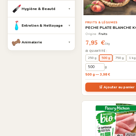
Hygiène & Beauté
▼
FRUITS & LÉGUMES
Entretien & Nettoyage
▼
PECHE PLATE BLANCHE K
Origine :
Fruits
7,95 €
Animalerie
▼
1kg
⚖️ QUANTITÉ :
250 g
500 g
750 g
1 kg
g
500 g — 3,98 €
🛒 Ajouter au panier