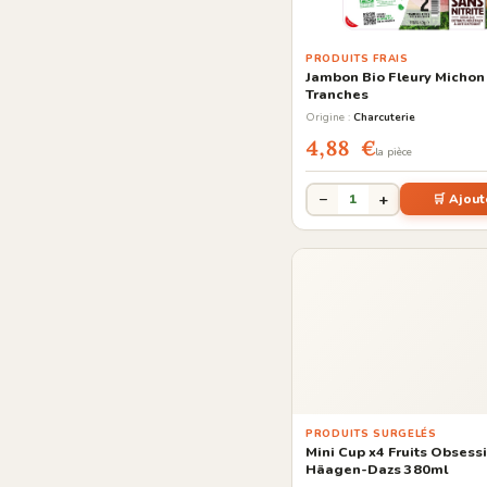
PRODUITS FRAIS
Jambon Bio Fleury Michon
Tranches
Origine :
Charcuterie
4,88 €
la pièce
−
+
1
🛒 Ajout
PRODUITS SURGELÉS
Mini Cup x4 Fruits Obsess
Häagen-Dazs 380ml