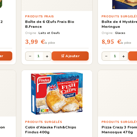
PRODUITS FRAIS
PRODUITS SURGELÉ
 2
Boîte de 6 Œufs Frais Bio
Boîte de 4 Mystère
B.France
Meringue
Origine :
Laits et Oeufs
Origine :
Glaces
3,99 €
8,95 €
la pièce
la pièce
−
+
−
+
er
1
🛒 Ajouter
1
PRODUITS SURGELÉS
PRODUITS SURGELÉ
ion
Colin d'Alaska Fish&Chips
Pizza Crazy 3 Fro
Findus 400g
Manosque 470g