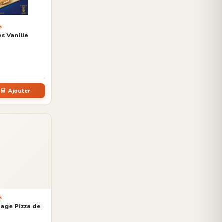
S
s Vanille
🛒 Ajouter
S
mage Pizza de